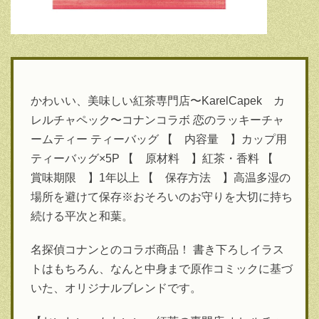
かわいい、美味しい紅茶専門店〜KarelCapek カ
レルチャペック〜コナンコラボ 恋のラッキーチャ
ームティー ティーバッグ 【 内容量 】カップ用
ティーバッグ×5P 【 原材料 】紅茶・香料 【
賞味期限 】1年以上 【 保存方法 】高温多湿の
場所を避けて保存※おそろいのお守りを大切に持ち
続ける平次と和葉。
名探偵コナンとのコラボ商品！ 書き下ろしイラス
トはもちろん、なんと中身まで原作コミックに基づ
いた、オリジナルブレンドです。