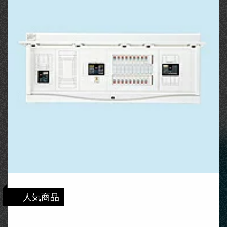
人気商品
HCB13E6-182STL2B 日東工業 エコキュー