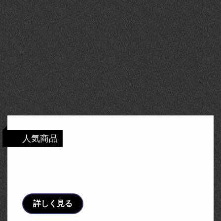
人気商品
アルインコ 荷揚げ機ソーラーリフトCセッ
ト UP100S-C-2F ( UP100SC2F )
詳しく見る