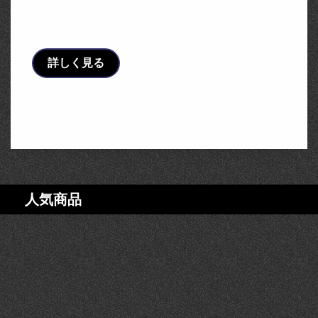
BHN86162J パナソニック Panasonic 電設資
材 コンパクト21 住宅分電盤 スマート …
詳しく見る
人気商品