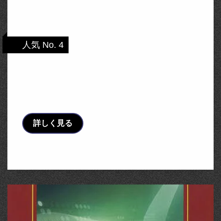
人気 No. 4
TRUSCO トラスコ中山 工業用品 クニペッ
クス 9791-02 太陽光発電用工具セット
6点
詳しく見る