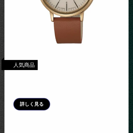
人気商品
【国内正規品】 【腕時計】 AKPD024ALBA
Riki[アルバ リキ ソーラー] メンズ 【ソ …
詳しく見る