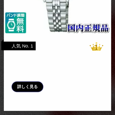
人気 No. 1
【クーポン利用で200円OFF】
SXA31-0083 sharex シャレックス CITIZEN
シ …
詳しく見る