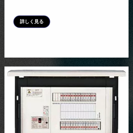
ト(電気温水器)+IH+太陽光発電用 HCB形 …
詳しく見る