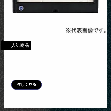
人気商品
河村電器産業 ホーム分電盤 《enステーショ
ン》 太陽光発電システム対応 扉付 24+0 主
幹75A …
詳しく見る