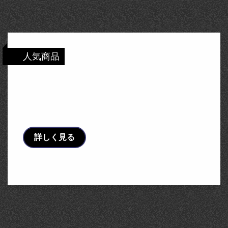
人気商品
【メーカー延長保証】 ソーラー電波時計 ク
ロノグラフ AT3050-51L メンズウォッチ シ
チズン …
詳しく見る