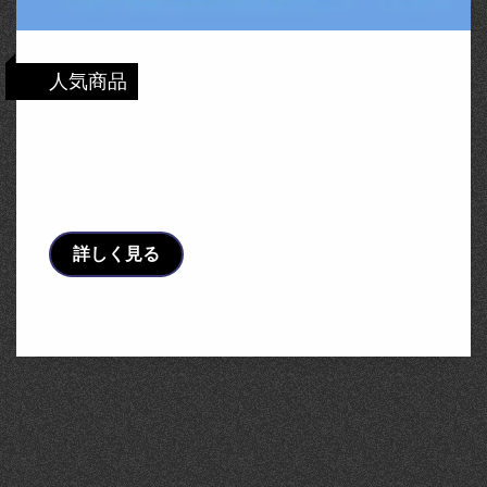
人気商品
パナソニック 太陽光発電システム・エコキ
ュート・IH対応住宅分電盤 出力電気方式単
相3線100/20 …
詳しく見る