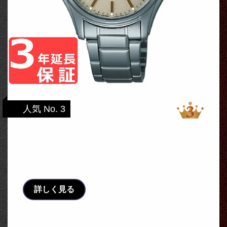
人気 No. 3
SEIKO セイコー ALBA アルバ ソーラ
ー メンズ 腕時計 AEFD542 正規品 【着後レ
ビ …
詳しく見る