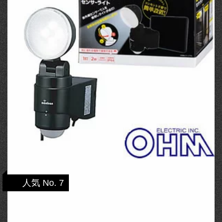
人気 No. 7
LS-S124A-K オーム LEDセンサーライト
ソーラー式【smtb-k】【ky】【KK9N0D …