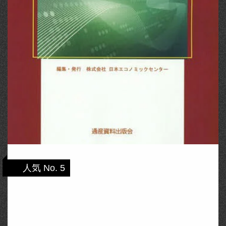
人気 No. 5
太陽光発電市場・技術の実態と将来展望
2015 (市場予測・将来展望シリーズ(電力自
由化) Sola …