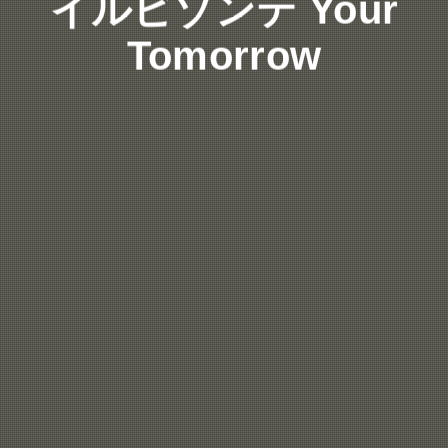
イルビゾンテ Your
Tomorrow