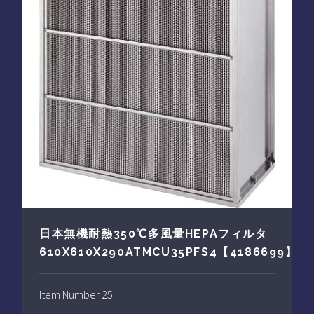
日本無機耐熱350℃多風量HEPAフィルタ
610X610X290ATMCU35PFS4【4186699】
Item Number 25