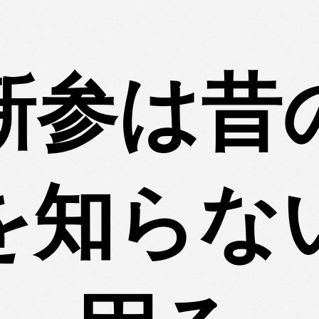
新参は昔
を知らな