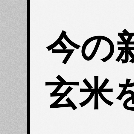
今の
玄米